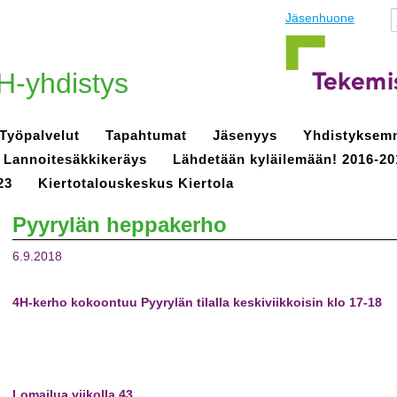
Jäsenhuone
H-yhdistys
Työpalvelut
Tapahtumat
Jäsenyys
Yhdistyksem
Lannoitesäkkikeräys
Lähdetään kyläilemään! 2016-20
23
Kiertotalouskeskus Kiertola
Pyyrylän heppakerho
6.9.2018
4H-kerho kokoontuu Pyyrylän tilalla keskiviikkoisin klo 17-18
Lomailua viikolla 43