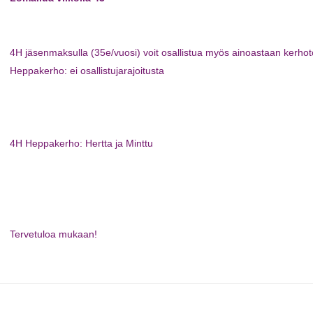
4H jäsenmaksulla (35e/vuosi) voit osallistua myös ainoastaan kerho
Heppakerho: ei osallistujarajoitusta
4H Heppakerho: Hertta ja Minttu
Tervetuloa mukaan!