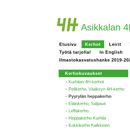
Asikkalan 4
Etusivu
Kerhot
Leirit
Työtä tarjolla!
In English
Ilmastokasvatushanke 2019-20
Kerhokuvaukset
Kurhilan 4H-kerhot
Pelikerho, Vääksyn 4H-kerho
Pyyrylän heppakerho
Eläinkerho, Salpaus
Leffakerho
Heppakerho Kurhila
Kokkikerho Kalkkinen