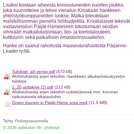
Lisäksi kootaan aiheesta kiinnostuneiden nuorten joukko,
joka suunnittelee ja tekee vierailun Kroatiaan hankkeen
yhteistyökumppaneiden luokse. Matka toteutetaan
mahdollisimman pienellä hiilibudjetilla. Kroatialaiset tekevät
vastavierailun Päijät-Hämeeseen tutustumaan seudun
vihreään matkailutarjontaan, bio- ja kiertotalouteen,
kulttuuriin sekä paikallisiin ilmastoinnovaatiohin.
Hanke on saanut rahoitusta maaseuturahastosta Päijänne-
Leader ry:ltä.
Tulokset, a4-versio.pdf
(570 kB)
Ahdistuksesta arjen tekoihin -hankkeen alkukartoituskyselyn
tuloksia
1_20 uutiskirje (2).pdf
(212 kB)
Ahdistuksesta arjen tekoihin uutiskirjeessä mm. koronan
vaikutuksista aikatauluihin.
Green tourism in Päijät-Häme area.mp4
(11.5 MB)
Tehty Yhdistysavaimella
©
2026 asikkalan 4h- yhdistys