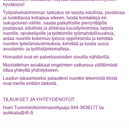
hyväksesi!
Työpalvelutoiminnan tarkoitus on tarjota edullista, joustavaa
ja luotettavaa kotiapua arkeen, luoda kontakteja eri
sukupolvien välille, saada paikallisille pienyrittäjille
joustavaa, edullista ja ahkeraa kausityövoimaa, tarjota
nuorille, opiskelijoille ja työttömille työmahdollisuuksia,
antaa nuorille kokemus työssä oppimisesta ja kehittää
nuorten työelämävalmiuksia, kehittää ja luoda uusia
avustamis- ja työllistämismalleja.
Hinnastot ovat eri palveluosioiden sivuilla nähtävillä.
Muistattehan asiakkaat ongelmien sattuessa välittömästi
ottaa yhteyttä yhdistykseen.
Laadun takaamiseksi palautteet nuorten tekemistä töistä
ovat meille erittäin tärkeitä.
TILAUKSET JA YHTEYDENOTOT
Harri Tuomisto/toiminnanohjaaja 044-3636177 tai
asikkala@4h.fi