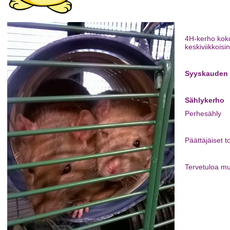
4H-kerho koko
keskiviikkoisi
Syyskauden 
Sählykerho
Perhesähly
Päättäjäiset 
Tervetuloa m