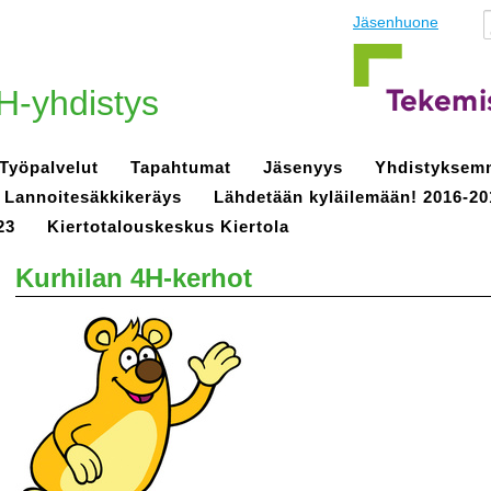
Jäsenhuone
H-yhdistys
Työpalvelut
Tapahtumat
Jäsenyys
Yhdistyksem
Lannoitesäkkikeräys
Lähdetään kyläilemään! 2016-20
23
Kiertotalouskeskus Kiertola
Kurhilan 4H-kerhot