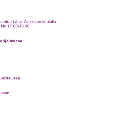
ontuu Länsi-Asikkalan koululla
n klo 17.00-18.00.
ohjelmassa:
toukokuussa
ukaan!