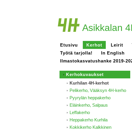
Asikkalan 4
Etusivu
Kerhot
Leirit
Työtä tarjolla!
In English
Ilmastokasvatushanke 2019-20
Kerhokuvaukset
Kurhilan 4H-kerhot
Pelikerho, Vääksyn 4H-kerho
Pyyrylän heppakerho
Eläinkerho, Salpaus
Leffakerho
Heppakerho Kurhila
Kokkikerho Kalkkinen