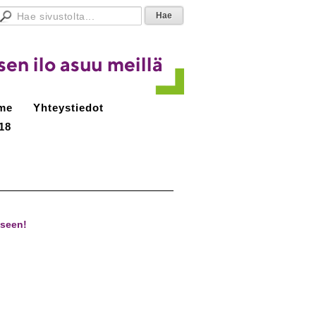
me
Yhteystiedot
18
kseen!