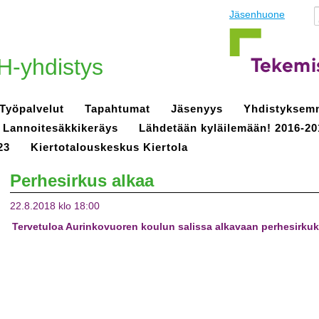
Jäsenhuone
H-yhdistys
Työpalvelut
Tapahtumat
Jäsenyys
Yhdistyksem
Lannoitesäkkikeräys
Lähdetään kyläilemään! 2016-20
23
Kiertotalouskeskus Kiertola
Perhesirkus alkaa
22.8.2018 klo 18:00
Tervetuloa Aurinkovuoren koulun salissa alkavaan perhesirku