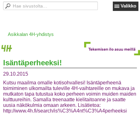
Valikko
Asikkalan 4H-yhdistys
Isäntäperheeksi!
29.10.2015
Kutsu maailma omalle kotisohvallesi! Isäntäperheenä
toimiminen ulkomailta tuleville 4H-vaihtareille on mukava ja
mutkaton tapa tutustua koko perheen voimin muiden maiden
kulttuureihin. Samalla treenaatte kielitaitoanne ja saatte
uusia näkökulmia omaan arkeen. Lisätietoa:
http://www.4h.fi/search/is%C3%A4nt%C3%A4perheeksi